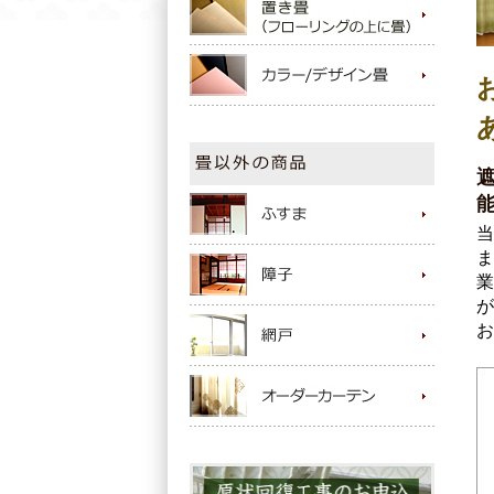
当
ま
業
が
お