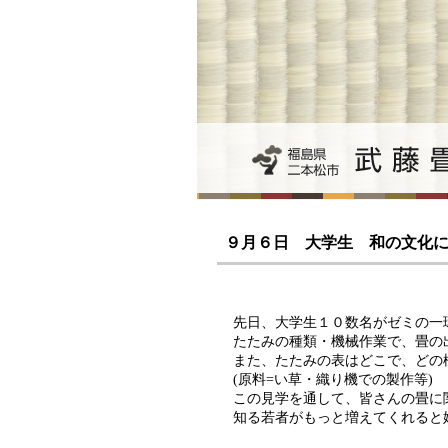
９月６日 大学生 和の文化にふ
先日、大学生１０数名がゼミの一
たたみの種類・機械作業で、畳の
また、たたみの表はどこで、どの
(原料=い草・織り機での製作等)
この見学を通して、皆さんの畳に
知る若者がもっと増えてくれると