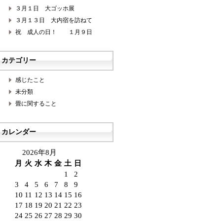
３月１日 大ゴッホ展
３月１３日 大内宿を訪ねて
祝 成人の日！ １月９日
カテゴリー
感じたこと
未分類
畳に関すること
カレンダー
2026年8月
月
火
水
木
金
土
日
1
2
3
4
5
6
7
8
9
10
11
12
13
14
15
16
17
18
19
20
21
22
23
24
25
26
27
28
29
30