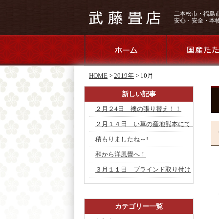
二本松市・福島
安心・安全・本
HOME
>
2019年
>
10月
新しい記事
２月２4日 襖の張り替え！！
２月１４日 い草の産地熊本にて！
積もりましたね～!
和から洋風畳へ！
３月１１日 ブラインド取り付け
カテゴリー一覧