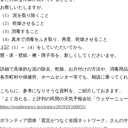
お察しいたしますが、
（1） 泥を取り除くこと
（2） 乾燥させること
（3）消毒すること
（4）真水で消毒をふき取り、再度、乾燥させること
上記（1）～（4）をしていただいてから、
畳・床・壁紙・襖・障子等を、新しくしてくださいませ。
詳細で具体的な泥の除去、乾燥、お片付けの方法や、消毒用品
各市町村や保健所、ホームセンター等でも、相談に乗ってくれ
こちらに、参考になりそうな資料を、ご紹介しておきます。
「よく当たる」と評判の民間の天気予報会社「ウェザーニュー
https://weathernews.jp/s/topics/201910/160055/
ボランティア団体「震災がつなぐ全国ネットワーク」さんのサ